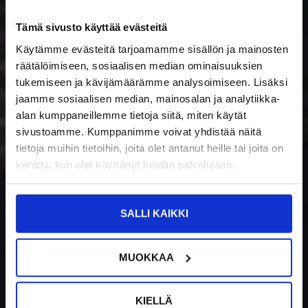
LÄHI-LATAUS
Uusiutuvan
Tämä sivusto käyttää evästeitä
Käytämme evästeitä tarjoamamme sisällön ja mainosten
räätälöimiseen, sosiaalisen median ominaisuuksien
energian
tukemiseen ja kävijämäärämme analysoimiseen. Lisäksi
jaamme sosiaalisen median, mainosalan ja analytiikka-
ratkaisut -
alan kumppaneillemme tietoja siitä, miten käytät
sivustoamme. Kumppanimme voivat yhdistää näitä
tietoja muihin tietoihin, joita olet antanut heille tai joita on
avaimet käteen
kerätty, kun olet käyttänyt heidän palvelujaan.
SALLI KAIKKI
MUOKKAA
KIELLÄ