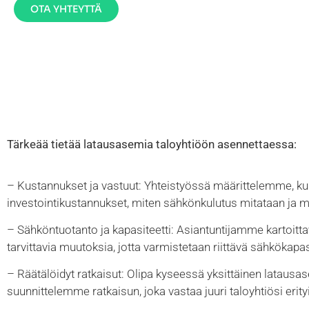
OTA YHTEYTTÄ
Tärkeää tietää latausasemia taloyhtiöön asennettaessa:
– Kustannukset ja vastuut: Yhteistyössä määrittelemme, ku
investointikustannukset, miten sähkönkulutus mitataan ja m
– Sähköntuotanto ja kapasiteetti: Asiantuntijamme kartoitta
tarvittavia muutoksia, jotta varmistetaan riittävä sähkökapasi
– Räätälöidyt ratkaisut: Olipa kyseessä yksittäinen latausas
suunnittelemme ratkaisun, joka vastaa juuri taloyhtiösi erity