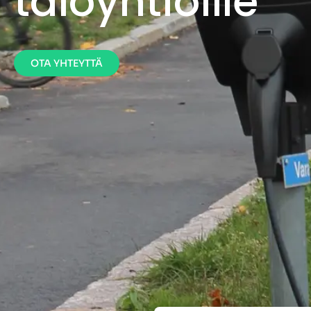
taloyhtiöille
OTA YHTEYTTÄ