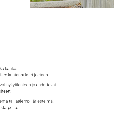
ka kantaa
iten kustannukset jaetaan.
vat nykytilanteen ja ehdottavat
teetti.
ema tai laajempi järjestelmä,
istarpeita.