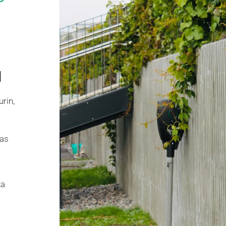
a
rin,
kas
ka