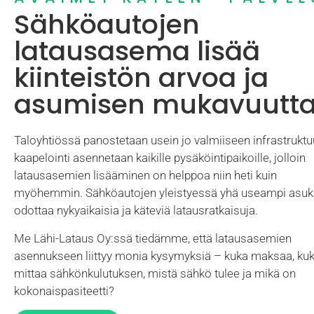
Sähköautojen
latausasema lisää
kiinteistön arvoa ja
asumisen mukavuutt
Taloyhtiössä panostetaan usein jo valmiiseen infrastruktuu
kaapelointi asennetaan kaikille pysäköintipaikoille, jolloin
latausasemien lisääminen on helppoa niin heti kuin
myöhemmin. Sähköautojen yleistyessä yhä useampi asu
odottaa nykyaikaisia ja käteviä latausratkaisuja.
Me Lähi-Lataus Oy:ssä tiedämme, että latausasemien
asennukseen liittyy monia kysymyksiä – kuka maksaa, ku
mittaa sähkönkulutuksen, mistä sähkö tulee ja mikä on
kokonaispasiteetti?