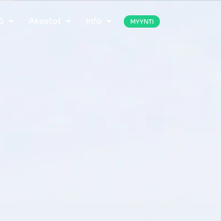
ö
Akustot
Info
MYYNTI