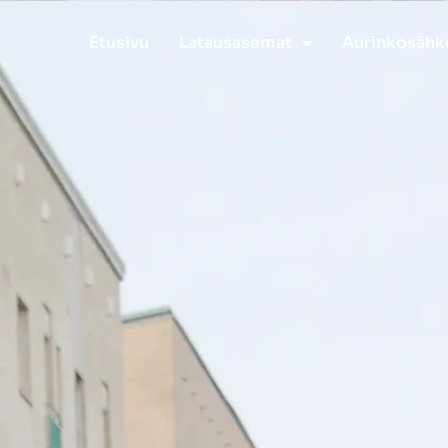
Etusivu
Latausasemat
Aurinkosähk