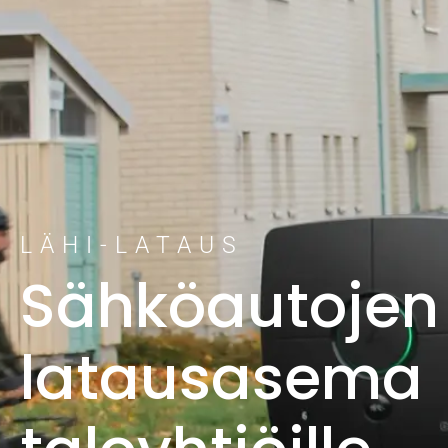
LÄHI-LATAUS
Sähköautojen
latausasema