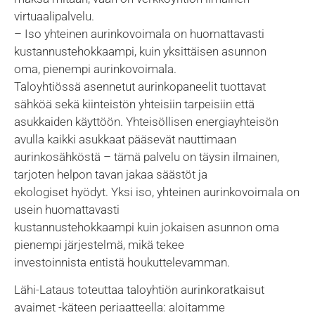
virtuaalipalvelu.
– Iso yhteinen aurinkovoimala on huomattavasti
kustannustehokkaampi, kuin yksittäisen asunnon
oma, pienempi aurinkovoimala.
Taloyhtiössä asennetut aurinkopaneelit tuottavat
sähköä sekä kiinteistön yhteisiin tarpeisiin että
asukkaiden käyttöön. Yhteisöllisen energiayhteisön
avulla kaikki asukkaat pääsevät nauttimaan
aurinkosähköstä – tämä palvelu on täysin ilmainen,
tarjoten helpon tavan jakaa säästöt ja
ekologiset hyödyt. Yksi iso, yhteinen aurinkovoimala on
usein huomattavasti
kustannustehokkaampi kuin jokaisen asunnon oma
pienempi järjestelmä, mikä tekee
investoinnista entistä houkuttelevamman.
Lähi-Lataus toteuttaa taloyhtiön aurinkoratkaisut
avaimet -käteen periaatteella: aloitamme