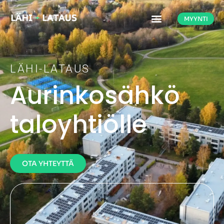
MYYNTI
LÄHI-LATAUS
Aurinkosähkö
taloyhtiölle
OTA YHTEYTTÄ