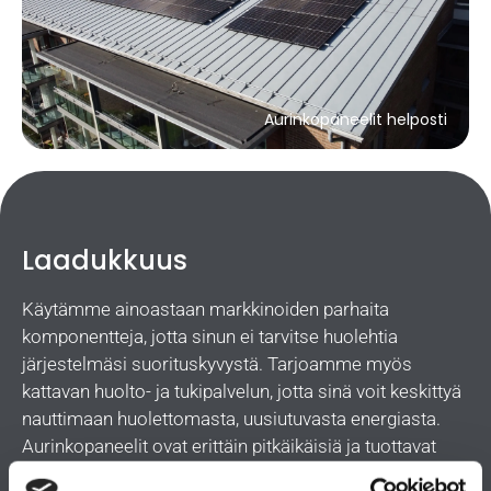
Aurinkopaneelit helposti
Laadukkuus
Käytämme ainoastaan markkinoiden parhaita
komponentteja, jotta sinun ei tarvitse huolehtia
järjestelmäsi suorituskyvystä. Tarjoamme myös
kattavan huolto- ja tukipalvelun, jotta sinä voit keskittyä
nauttimaan huolettomasta, uusiutuvasta energiasta.
Aurinkopaneelit ovat erittäin pitkäikäisiä ja tuottavat
sähköä tarpeisiisi vuosikymmenten ajan.