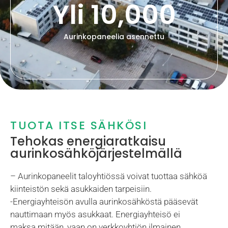
Yli 
10,000
Aurinkopaneelia asennettu
TUOTA ITSE SÄHKÖSI
Tehokas energiaratkaisu
aurinkosähköjärjestelmällä
– Aurinkopaneelit taloyhtiössä voivat tuottaa sähköä
kiinteistön sekä asukkaiden tarpeisiin.
-Energiayhteisön avulla aurinkosähköstä pääsevät
nauttimaan myös asukkaat. Energiayhteisö ei
maksa mitään, vaan on verkkoyhtiön ilmainen