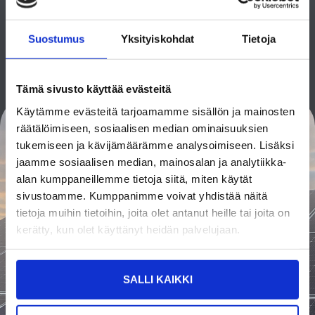
OTA YHTEYTTÄ
Suostumus
Yksityiskohdat
Tietoja
Tämä sivusto käyttää evästeitä
Käytämme evästeitä tarjoamamme sisällön ja mainosten
räätälöimiseen, sosiaalisen median ominaisuuksien
Ota yhteyttä
tukemiseen ja kävijämäärämme analysoimiseen. Lisäksi
jaamme sosiaalisen median, mainosalan ja analytiikka-
Ota yhteyttä meihin jo tänään, niin autamme sinua
alan kumppaneillemme tietoja siitä, miten käytät
valitsemaan juuri sinulle sopivan järjestelmän. Tee
sivustoamme. Kumppanimme voivat yhdistää näitä
sijoitus parempaan tulevaisuuteen – aurinkosähkö on
tietoja muihin tietoihin, joita olet antanut heille tai joita on
avain vihreämpään ja kestävämpään huomiseen.
kerätty, kun olet käyttänyt heidän palvelujaan.
Toimitamme räätälöidyt aurinkovoimalat avaimet -
käteen periaatteella. Kotiin, mökille, taloyhtiöihin ja
SALLI KAIKKI
yrityksille.