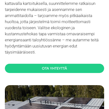
kattavalla kartoituksella, suunnittelemme ratkaisun
tarpeidenne mukaisesti ja asennamme sen
ammattitaidolla – tarjoamme myös pitkäaikaista
huoltoa, jotta järjestelmä toimii moitteettomasti
vuodesta toiseen. Valitse ekologinen ja
kustannustehokas tapa varmistaa omavaraisempi
energiansaanti taloyhtiössänne – me autamme teitä
hyödyntämään uusiutuvan energian edut
täysimääräisesti.
OTA YHTEYTTÄ