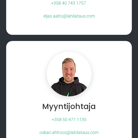
+358 40 743 1757
eljas.aalto@lahilataus.com
Myyntijohtaja
+358 50 471 1135
oskari.ahlroos@lahilataus.com