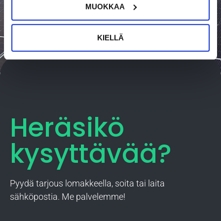
MUOKKAA
OTA YHTEYTTÄ
KIELLÄ
Heräsikö
kysyttävää?
Pyydä tarjous lomakkeella, soita tai laita
sähköpostia. Me palvelemme!