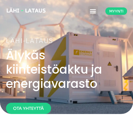
MYYNTI
LÄHI-LATAUS
Älykäs
kiinteistöakku ja
energiavarasto
OTA YHTEYTTÄ