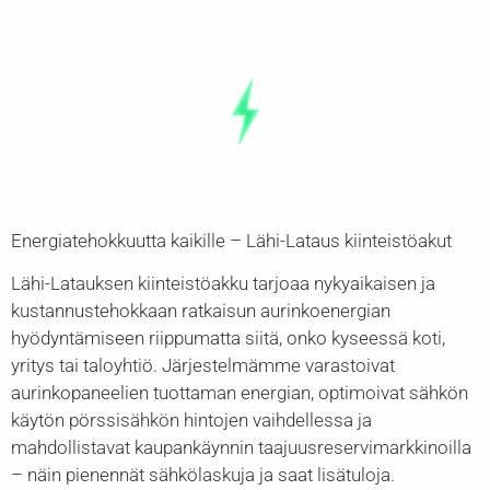
Energiatehokkuutta kaikille – Lähi-Lataus kiinteistöakut
Lähi-Latauksen kiinteistöakku tarjoaa nykyaikaisen ja
kustannustehokkaan ratkaisun aurinkoenergian
hyödyntämiseen riippumatta siitä, onko kyseessä koti,
yritys tai taloyhtiö. Järjestelmämme varastoivat
aurinkopaneelien tuottaman energian, optimoivat sähkön
käytön pörssisähkön hintojen vaihdellessa ja
mahdollistavat kaupankäynnin taajuusreservimarkkinoilla
– näin pienennät sähkölaskuja ja saat lisätuloja.