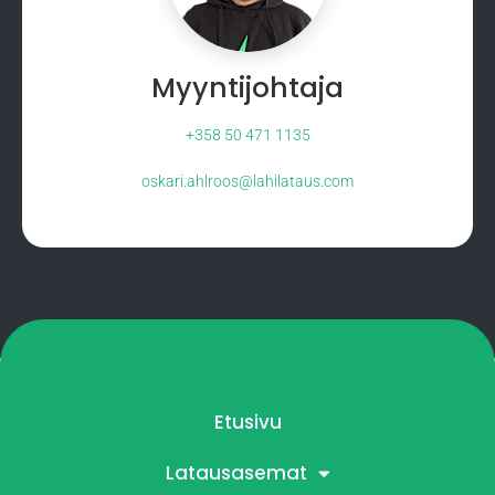
Myyntijohtaja
+358 50 471 1135
oskari.ahlroos@lahilataus.com
Etusivu
Latausasemat