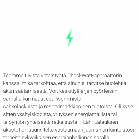
Teemme tiivistä yhteistyötä CheckWatt-operaattorin
kanssa, mikä tarkoittaa, että sinun ei tarvitse huolehtia
akun säätämisestä. Voit keskittyä arjen pyörteisiin,
samalla kun nautit edullisemmista
sähkölaskuista ja reservimarkkinoiden tuotoista. Oli kyse
sitten yksityiskodista, yrityksen energiamallista tai
taloyhtiön yhteisestä ratkaisusta – Lähi-Latauksen
akustot on suunniteltu vastaamaan juuri sinun kiinteistösi
tarpeita nykyaikaisen energianhallinnan saralla.