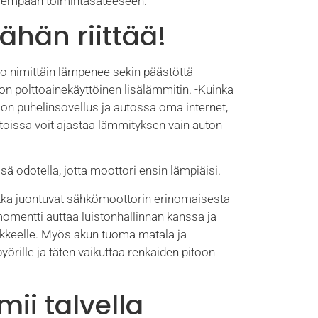
yhyempään toimintasäteeseen.
ähän riittää!
 nimittäin lämpenee sekin päästöttä
 on polttoainekäyttöinen lisälämmitin. -Kuinka
 on puhelinsovellus ja autossa oma internet,
utoissa voit ajastaa lämmityksen vain auton
ä odotella, jotta moottori ensin lämpiäisi.
tka juontuvat sähkömoottorin erinomaisesta
mentti auttaa luistonhallinnan kanssa ja
iikkeelle. Myös akun tuoma matala ja
örille ja täten vaikuttaa renkaiden pitoon
ii talvella