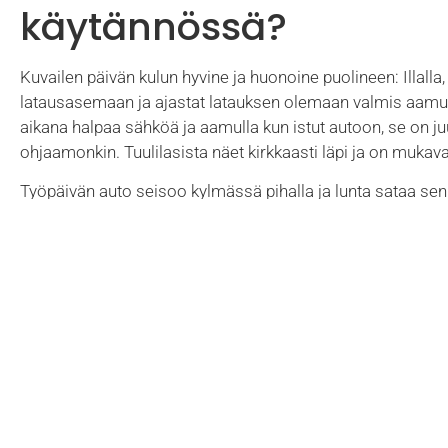
käytännössä?
Kuvailen päivän kulun hyvine ja huonoine puolineen: Illalla,
latausasemaan ja ajastat latauksen olemaan valmis aamulla
aikana halpaa sähköä ja aamulla kun istut autoon, se on ju
ohjaamonkin. Tuulilasista näet kirkkaasti läpi ja on mukava
Työpäivän auto seisoo kylmässä pihalla ja lunta sataa sen p
auton ilmastoinnin puhaltamaan lämmintä ja kun saavut auto
sulaneet lumesta. -Onpa helppoa! Kylmän päivän jäljiltä ak
Myöskään regenerointi eli moottorijarrutus ei toimi täydel
lämpenee ja taas on kaikki tehot käytössä. Kaupan ja harra
Huomattavasti mukavampaa ja halvempaa, kuin polttomoot