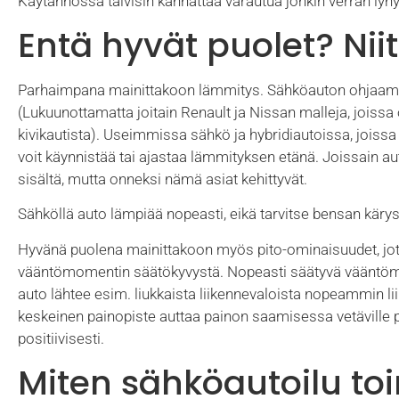
Käytännössä talvisin kannattaa varautua jonkin verran l
Entä hyvät puolet? Niit
Parhaimpana mainittakoon lämmitys. Sähköauton ohjaamo
(Lukuunottamatta joitain Renault ja Nissan malleja, joissa
kivikautista). Useimmissa sähkö ja hybridiautoissa, joissa
voit käynnistää tai ajastaa lämmityksen etänä. Joissain a
sisältä, mutta onneksi nämä asiat kehittyvät.
Sähköllä auto lämpiää nopeasti, eikä tarvitse bensan käryss
Hyvänä puolena mainittakoon myös pito-ominaisuudet, jo
vääntömomentin säätökyvystä. Nopeasti säätyvä vääntömo
auto lähtee esim. liukkaista liikennevaloista nopeammin l
keskeinen painopiste auttaa painon saamisessa vetäville py
positiivisesti.
Miten sähköautoilu toim