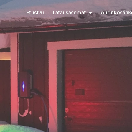
Etusivu
Latausasemat
Aurinkosähk