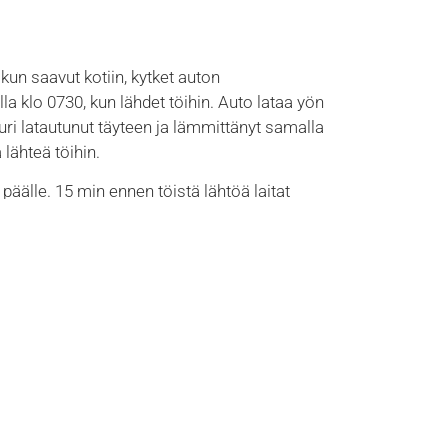
 kun saavut kotiin, kytket auton
 klo 0730, kun lähdet töihin. Auto lataa yön
uri latautunut täyteen ja lämmittänyt samalla
 lähteä töihin.
äälle. 15 min ennen töistä lähtöä laitat
lle, on auto sisältä lämmin ja lasitkin
ku on kuitenkin kylmä, eikä anna täyttä tehoa.
lä teholla. Muutama kilometri ajoa, akku
stusten kautta kotiin ja sama toistuu.
torilla!