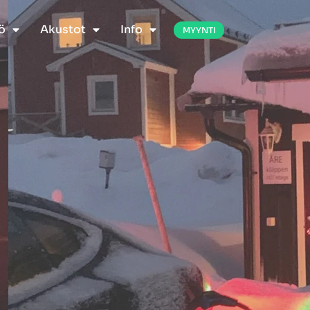
ö
Akustot
Info
MYYNTI