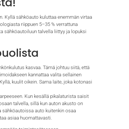
ta!
vin. Kyllä sähköauto kuluttaa enemmän virtaa
knologiasta riippuen 5–35 % verrattuna
a sähköautoiluun talvella liittyy ja lopuksi
uolista
hkönkulutus kasvaa. Tämä johtuu siitä, että
moidakseen kannattaa valita sellainen
ä, kuulit oikein. Sama laite, joka kotonasi
rpeeseen. Kun kesällä pikalaturista saisit
saan talvella, sillä kun auton akusto on
ssa sähköautoissa auto kuitenkin osaa
ttaa asiaa huomattavasti.