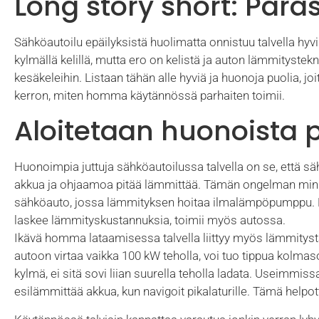
Long story short: Paras
Sähköautoilu epäilyksistä huolimatta onnistuu talvella hy
kylmällä kelillä, mutta ero on kelistä ja auton lämmityste
kesäkeleihin. Listaan tähän alle hyviä ja huonoja puolia, joit
kerron, miten homma käytännössä parhaiten toimii.
Aloitetaan huonoista p
Huonoimpia juttuja sähköautoilussa talvella on se, että sä
akkua ja ohjaamoa pitää lämmittää. Tämän ongelman mini
sähköauto, jossa lämmityksen hoitaa ilmalämpöpumppu. Kyll
laskee lämmityskustannuksia, toimii myös autossa.
Ikävä homma lataamisessa talvella liittyy myös lämmitysta
autoon virtaa vaikka 100 kW teholla, voi tuo tippua kolmaso
kylmä, ei sitä sovi liian suurella teholla ladata. Useimmi
esilämmittää akkua, kun navigoit pikalaturille. Tämä helpo